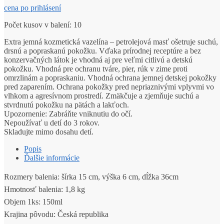
cena po prihlásení
Počet kusov v balení: 10
Extra jemná kozmetická vazelína – petrolejová masť ošetruje suchú,
drsnú a popraskanú pokožku. Vďaka prírodnej receptúre a bez
konzervačných látok je vhodná aj pre veľmi citlivú a detskú
pokožku. Vhodná pre ochranu tváre, pier, rúk v zime proti
omrzlinám a popraskaniu. Vhodná ochrana jemnej detskej pokožky
pred zaparením. Ochrana pokožky pred nepriaznivými vplyvmi vo
vlhkom a agresívnom prostredí. Zmäkčuje a zjemňuje suchú a
stvrdnutú pokožku na pätách a lakťoch.
Upozornenie: Zabráňte vniknutiu do očí.
Nepoužívať u detí do 3 rokov.
Skladujte mimo dosahu detí.
Popis
Ďalšie informácie
Rozmery balenia: šírka 15 cm, výška 6 cm, dĺžka 36cm
Hmotnosť balenia: 1,8 kg
Objem 1ks: 150ml
Krajina pôvodu: Česká republika