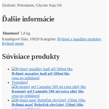
Zloženie: Petrolatum, Glycine Soja Oil
Ďalšie informácie
Hmotnosť
1,8 kg
Katalógové číslo:
10029
Kategórie:
Bylinné a masážne produkty
,
Bylinné maste
Súvisiace produkty
Bylinný masážny hadí gél 500ml 6ks
cena po prihlásení
Vypredaný
Konopný gel Cannabis 500 ml extra silný 6ks
cena po prihlásení
Bylinná masť Rebríček obyčajný 150ml 10ks