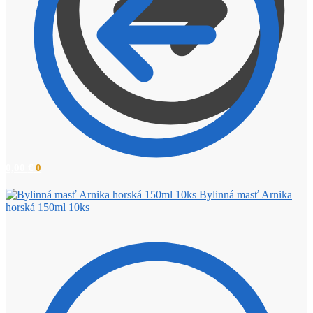
0,00
€
0
Bylinná masť Arnika
horská 150ml 10ks