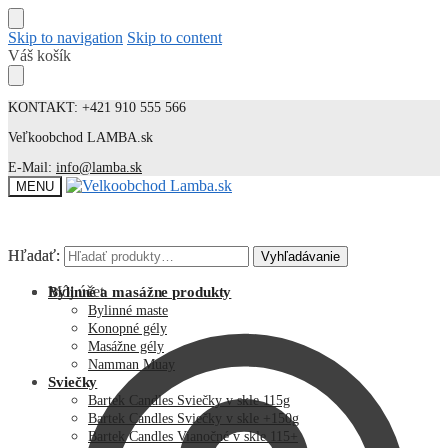
Skip to navigation
Skip to content
Váš košík
KONTAKT: +421 910 555 566
Veľkoobchod LAMBA.sk
E-Mail:
info@lamba.sk
MENU
Hľadať:
Hľadať:
Vyhľadávanie
Vyhľadávanie
Môj účet
Bylinné a masážne produkty
Bylinné maste
Konopné gély
Masážne gély
Namman Muay
Sviečky
Bartek Candles Sviečky v skle 115g
Bartek Candles Sviečky v skle +150g
Bartek Candles Vianočné v skle 115+