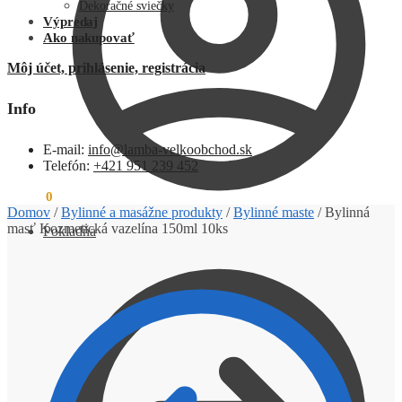
Dekoračné sviečky
Výpredaj
Ako nakupovať
Môj účet, prihlásenie, registrácia
Info
E-mail:
info@lamba-velkoobchod.sk
Telefón:
+421 951 239 452
0,00
€
0
Domov
/
Bylinné a masážne produkty
/
Bylinné maste
/
Bylinná
masť Kozmetická vazelína 150ml 10ks
Pokladňa