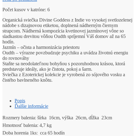
Počet kusov v katróne: 6
Organická sviečka Divine Goddess z Indie vo vysokej svetlozelenej
nádobe s dizajnovou etiketou, doplnená nádherným čiernym
strapcom. Nádherná kompozícia kvetinovej jazmínovej vône so
sladkastou drevitou vôňou Oudth spríjemní Váš domov až na 65
hodín.
Jazmín – očista a harmonizácia priestoru
Oudth – výrazne povzbudzuje psychiku a uvádza životnú energiu
do rovnováhy
Staňte sa neodolateľnou bohyňou s pozoruhodnou krásou, ktorá
predstavuje ideály, ako je čistota, pokoj a šarm.
Sviečka z Ezoterickej kolekcie je vyrobená zo sójového vosku a
čistého bavlneného knôtu.
Popis
Ďalšie informácie
Rozmery balenia: šírka 16cm, výška 26cm, dĺžka 23cm
Hmotnosť balenia: 4,7 kg
Doba horenia 1ks: cca 65 hodín