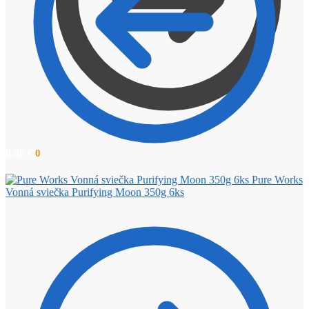
0,00
€
0
Pure Works
Vonná sviečka Purifying Moon 350g 6ks