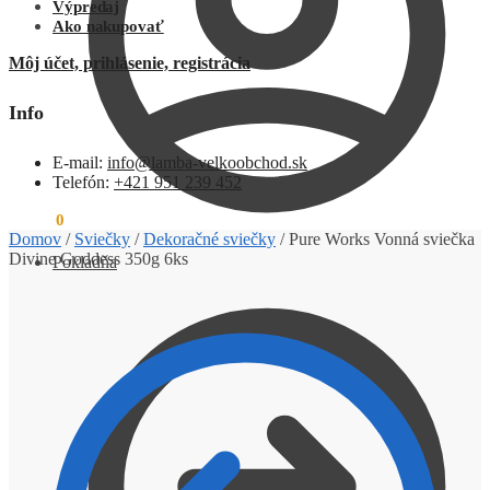
Výpredaj
Ako nakupovať
Môj účet, prihlásenie, registrácia
Info
E-mail:
info@lamba-velkoobchod.sk
Telefón:
+421 951 239 452
0,00
€
0
Domov
/
Sviečky
/
Dekoračné sviečky
/
Pure Works Vonná sviečka
Divine Goddess 350g 6ks
Pokladňa