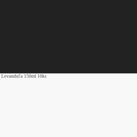
ť Levanduľa 150ml 10ks