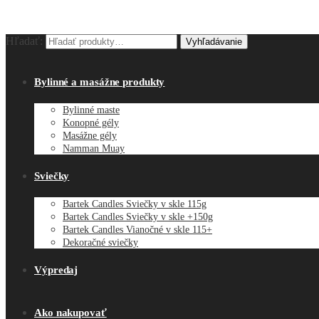
Hľadať:
Vyhľadávanie
Bylinné a masážne produkty
Bylinné maste
Konopné gély
Masážne gély
Namman Muay
Sviečky
Bartek Candles Sviečky v skle 115g
Bartek Candles Sviečky v skle +150g
Bartek Candles Vianočné v skle 115+
Dekoračné sviečky
Výpredaj
Ako nakupovať