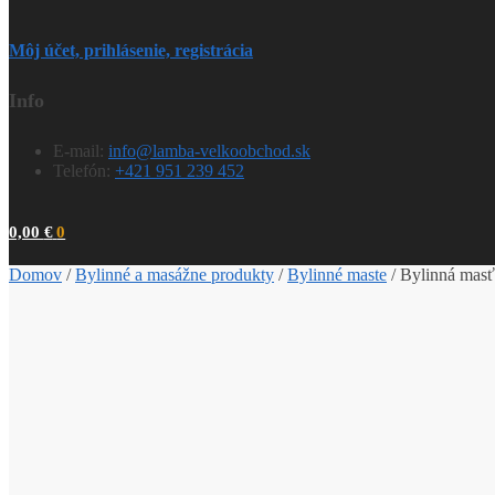
Môj účet, prihlásenie, registrácia
Info
E-mail:
info@lamba-velkoobchod.sk
Telefón:
+421 951 239 452
0,00
€
0
Domov
/
Bylinné a masážne produkty
/
Bylinné maste
/
Bylinná mas